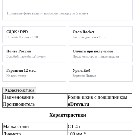
SMS
Telegram
MAX
Пришлите фото вала — подберём посадку за 5 минут
СДЭК / DPD
Ozon Rocket
По всей России и СНГ
Быстрая доставка Ozon
Почта России
Оплата при получении
В любой населённый пункт
После осмотра в пункте выдачи
Гарантия 12 мес.
Урал, Екб
На весь товар
Верхняя Пышма
Характеристики
Наименование
Ролик-шкив с подшипником
Производитель
oDrova.ru
Характеристики
Марка стали
СТ 45
Диаметр
100 мм *