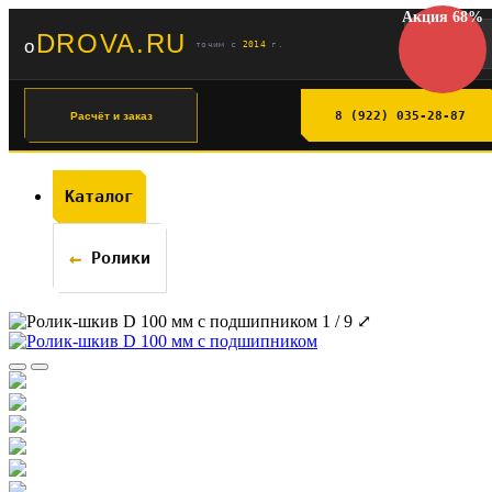
Акция
68%
DROVA
.RU
o
точим с
2014
г.
8 (922) 035-28-87
Расчёт и заказ
Каталог
Ролики
1 / 9
⤢