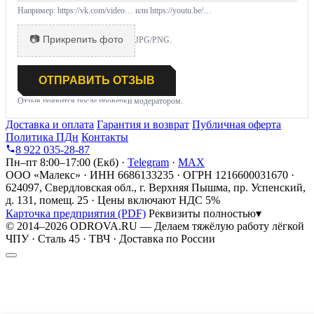
Например: https://vk.com/video… или https://youtu.be/…
📷 Прикрепить фото
JPG/PNG.
ОТПРАВИТЬ ОТЗЫВ
Отзыв появится после проверки модератором.
Доставка и оплата
Гарантия и возврат
Публичная оферта
Политика ПДн
Контакты
8 922 035-28-87
Пн–пт 8:00–17:00 (Екб) ·
Telegram
·
MAX
ООО «Малекс» · ИНН 6686133235 · ОГРН 1216600031670 ·
624097, Свердловская обл., г. Верхняя Пышма, пр. Успенский,
д. 131, помещ. 25 · Цены включают НДС 5%
Карточка предприятия (PDF)
Реквизиты полностью
▾
© 2014–2026 ODROVA.RU — Делаем тяжёлую работу лёгкой
ЧПУ · Сталь 45 · ТВЧ · Доставка по России