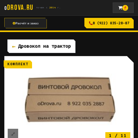
DROVA
.RU
o
точим с
2014
г.
8 (922) 035-28-87
Расчёт и заказ
Дровокол на трактор
КОМПЛЕКТ
⤢
1 / 11