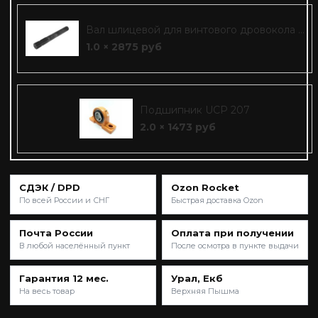
Вал шлицевой для винтового дровокола ...
1.0 × 2875 руб
Подшипник UCP 207
2.0 × 1473 руб
СДЭК / DPD
Ozon Rocket
По всей России и СНГ
Быстрая доставка Ozon
Почта России
Оплата при получении
В любой населённый пункт
После осмотра в пункте выдачи
Гарантия 12 мес.
Урал, Екб
На весь товар
Верхняя Пышма