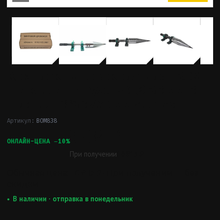
Комплект дровокола для "ВОМ"
трактора наружный Ø 38 мм 8-
шлицов 8*38 /75 мм /Левая
Артикул:
BOM838
9 734 ₽
ОНЛАЙН-ЦЕНА −10%
При получении
10 815 ₽
Обычная цена:
10 815 ₽
· При получении — без
скидки
В наличии · отправка в понедельник