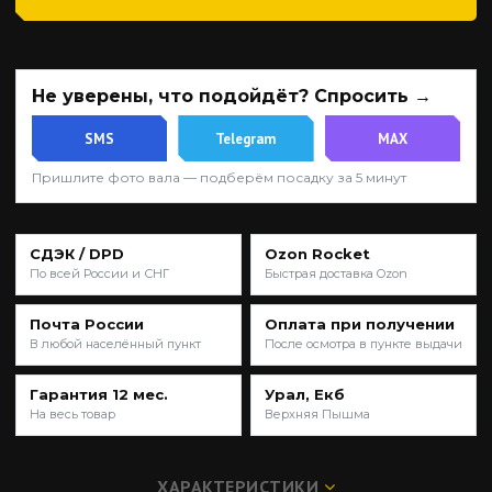
Не уверены, что подойдёт? Спросить →
SMS
Telegram
MAX
Пришлите фото вала — подберём посадку за 5 минут
СДЭК / DPD
Ozon Rocket
По всей России и СНГ
Быстрая доставка Ozon
Почта России
Оплата при получении
В любой населённый пункт
После осмотра в пункте выдачи
Гарантия 12 мес.
Урал, Екб
На весь товар
Верхняя Пышма
ХАРАКТЕРИСТИКИ