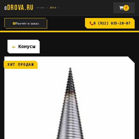
DROVA
.RU
o
точим с
2014
г.
8 (922) 035-28-87
Расчёт и заказ
Конусы
ХИТ ПРОДАЖ