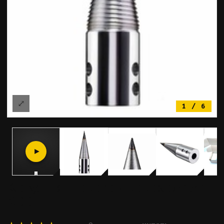
⤢
1 / 6
Конус винтового дровокола 75 L
300