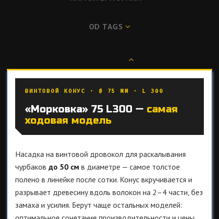
OD TAGS
ОПИСАНИЕ
ВИНТОВОЙ КОНУС · Ø 75 ММ · L 300
«Морковка» 75 L300 —
самая
ходовая модель
Насадка на винтовой дровокол для раскалывания
чурбаков
до 50 см
в диаметре — самое толстое
полено в линейке после сотки. Конус вкручивается и
разрывает древесину вдоль волокон на 2–4 части, без
замаха и усилия. Берут чаще остальных моделей:
оптимальное сочетание производительности и цены.