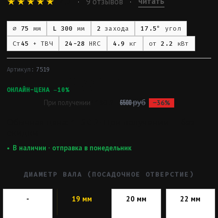
★★★★★
читать
4.7
9 отзывов
·
·
⌀
75
мм
L 300
мм
2
захода
17.5
° угол
Ст
45
+ ТВЧ
24-28
HRC
4.9
кг
от
2.2
кВт
Артикул:
7519
3 771 ₽
ОНЛАЙН-ЦЕНА −10%
При получении
4 190 ₽
6500 руб
−36%
Обычная цена:
4 190 ₽
· При получении — без
скидки
В наличии · отправка в понедельник
ДИАМЕТР ВАЛА (ПОСАДОЧНОЕ ОТВЕРСТИЕ)
-
19 мм
20 мм
22 мм