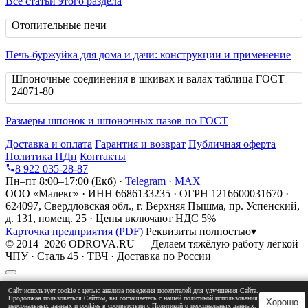
Все статьи этого раздела
Отопительные печи
Печь-буржуйка для дома и дачи: конструкции и применение
Шпоночные соединения в шкивах и валах таблица ГОСТ
24071-80
Размеры шпонок и шпоночных пазов по ГОСТ
Доставка и оплата
Гарантия и возврат
Публичная оферта
Политика ПДн
Контакты
8 922 035-28-87
Пн–пт 8:00–17:00 (Екб) ·
Telegram
·
MAX
ООО «Малекс» · ИНН 6686133235 · ОГРН 1216600031670 ·
624097, Свердловская обл., г. Верхняя Пышма, пр. Успенский,
д. 131, помещ. 25 · Цены включают НДС 5%
Карточка предприятия (PDF)
Реквизиты полностью
▾
© 2014–2026 ODROVA.RU — Делаем тяжёлую работу лёгкой
ЧПУ · Сталь 45 · ТВЧ · Доставка по России
Сайт использует cookie с целью анализа поведения посетителей для улучшения Сайта.
Продолжая пользоваться Сайтом, вы соглашаетесь с нашей политикой использования
Хорошо
персональных данных и cookies в соответствии с Политикой о персональных данных.