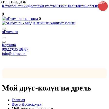
ХИТ ПРОДАЖ
36%
Каталог
Станки
Доставка
Ответы
Отзывы
Контакты
Блог
Оплата
0
0
Войти
oDrova.ru
Корзина
8(922)035-28-87
info@odrova.ru
Мой друг-колун на дрель
Главная
Все о Дровоколах
Мой друг-колун на дрель